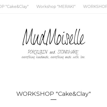
 "Cake&Clay"
Workshop "MERAKI"
WORKSHOP 
WORKSHOP "Cake&Clay"