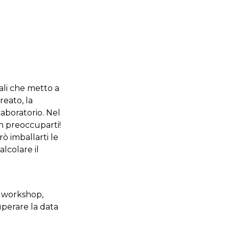
iali che metto a
reato, la
laboratorio.
Nel
on preoccuparti!
rò imballarti le
alcolare il
al workshop,
uperare la data