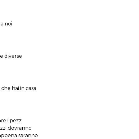
 a noi
e diverse
ò che hai in casa
re i pezzi
pezzi dovranno
a appena saranno