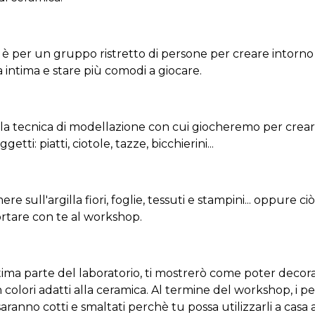
o è per un gruppo ristretto di persone per creare intorno
 intima e stare più comodi a giocare.
 la tecnica di modellazione con cui giocheremo per crear
getti: piatti, ciotole, tazze, bicchierini...
re sull'argilla fiori, foglie, tessuti e stampini... oppure ci
ortare con te al workshop.
tima parte del laboratorio, ti mostrerò come poter decora
n colori adatti alla ceramica. Al termine del workshop, i 
saranno cotti e smaltati perchè tu possa utilizzarli a cas