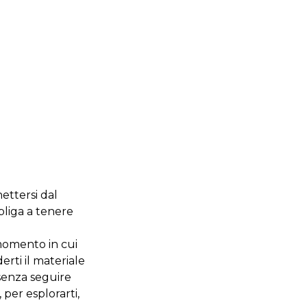
ettersi dal
bbliga a tenere
momento in cui
rti il materiale
 senza seguire
 per esplorarti,