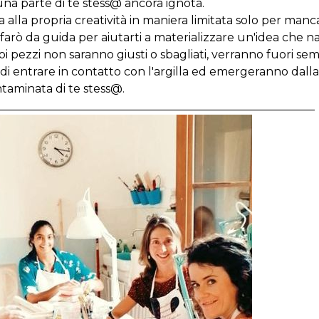
na parte di te stess@ ancora ignota.
a alla propria creatività in maniera limitata solo per manc
 farò da guida per aiutarti a materializzare un'idea che n
i pezzi non saranno giusti o sbagliati, verranno fuori s
 di entrare in contatto con l'argilla ed emergeranno dall
taminata di te stess@.
________________________________________________________