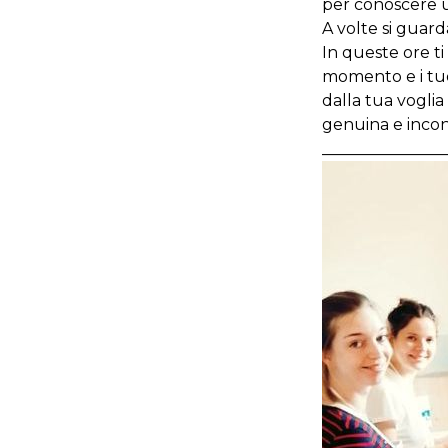
per conoscere u
A volte si guard
In queste ore ti
momento e i tuo
dalla tua voglia
genuina e incon
_______________