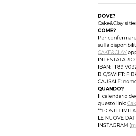
_______________
DOVE?
Cake&Clay si tie
COME?
Per confermare 
sulla disponibil
CAKE&CLAY
opp
INTESTATARIO: 
IBAN: IT89 V03
BIC/SWIFT: FIB
CAUSALE: nome
QUANDO?
Il calendario de
questo link:
Cak
**POSTI LIMITA
LE NUOVE DAT
INSTAGRAM (
m