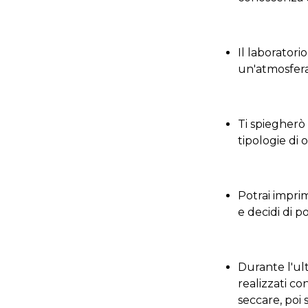
Il laboratori
un'atmosfera
Ti spiegherò
tipologie di og
Potrai imprime
e decidi di p
Durante l'ul
realizzati co
seccare, poi 