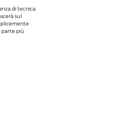
anza di tecnica.
ascerà sul
emplicemente
a parte più