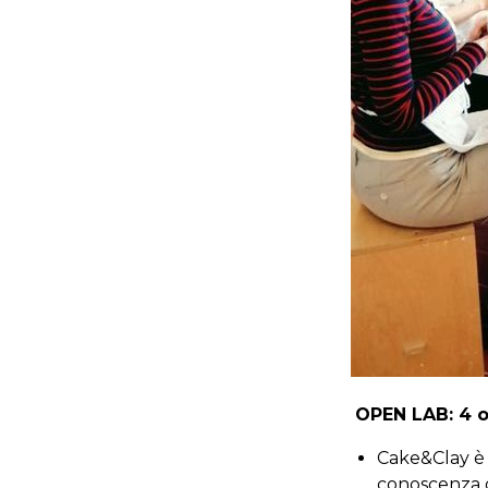
OPEN LAB: 4 or
Cake&Clay è 
conoscenza d