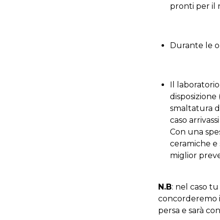
pronti per il 
Durante le o
Il laboratori
disposizione 
smaltatura d
caso arrivass
Con una spesa
ceramiche e s
miglior preve
N.B
: nel caso t
concorderemo in 
persa e sarà co