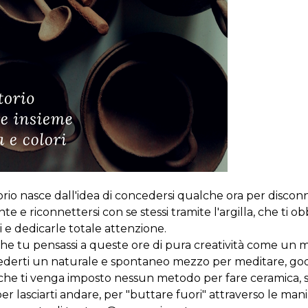
rio nasce dall'idea di concedersi qualche ora per disconn
e e riconnettersi con se stessi tramite l'argilla, che ti o
ri e dedicarle totale attenzione.
he tu pensassi a queste ore di pura creatività come un 
ncederti un naturale e spontaneo mezzo per meditare, gode
za che ti venga imposto nessun metodo per fare ceramica,
er lasciarti andare, per "buttare fuori" attraverso le mani,