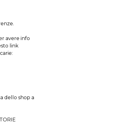
renze.
r avere info
sto link
arie:
na dello shop a
STORIE