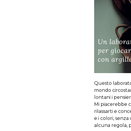
Questo laborato
mondo circostant
lontani i pensie
Mi piacerebbe c
rilassarti e co
e i colori, sen
alcuna regola, p