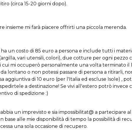
ritiro (circa 15-20 giorni dopo).
re insieme mi farà piacere offrirti una piccola merenda.
o ha un costo di 85 euro a persona e include tutti i mater
(argilla, vari utensili, colori), due cotture per ogni pezzo c
i cui mi occuperò personalmente una volta terminato il 
i da lontano o non potessi passare di persona a ritirarli, n
 aggiuntiva di 10 euro (per l'Italia ed escluse Isole) , pot
pedirtele a destinazione! Se vivi all'estero potrò invece c
ntivo di spedizione :)
u abbia un imprevisto e sia impossibilitat@ a partecipare 
base alle mie disponibilità di tempo la possibilità di rec
ncessa una sola occasione di recupero.