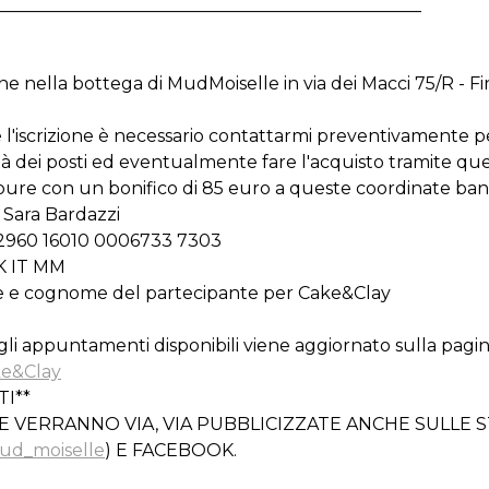
_________________________________________________
ne nella bottega di MudMoiselle in via dei Macci 75/R - Fi
l'iscrizione è necessario contattarmi preventivamente pe
ità dei posti ed eventualmente fare l'acquisto tramite que
ure con un bonifico di 85 euro a queste coordinate banc
Sara Bardazzi
2960 16010 0006733 7303
K IT MM
 e cognome del partecipante per Cake&Clay
gli appuntamenti disponibili viene aggiornato sulla pagi
e&Clay
TI**
E VERRANNO VIA, VIA PUBBLICIZZATE ANCHE SULLE 
ud_moiselle
) E FACEBOOK.