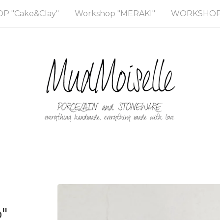
 "Cake&Clay"
Workshop "MERAKI"
WORKSHOP 
"