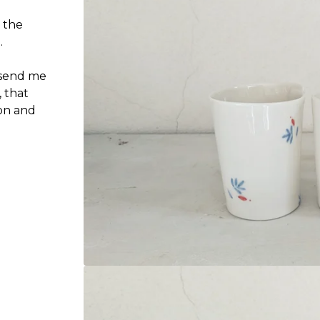
o the
.
 send me
 that
ion and