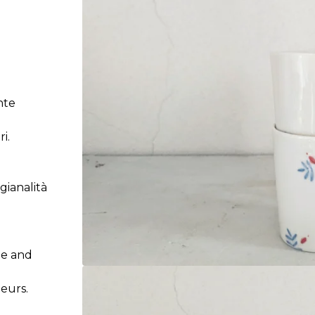
nte
i.
.
igianalità
de and
ueurs.