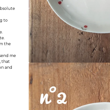
absolute
ng to
e.
te.
om the
 send me
 that
ion and