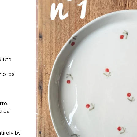
oluta
no...da
tto.
i dal
tirely by